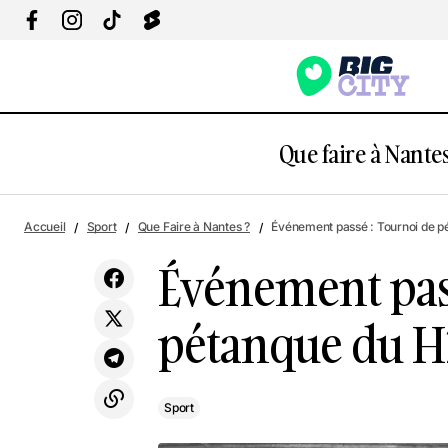
Que faire à Nantes
É
Découvre 4 lieux mythiques de Saint-
Sport
Accueil
Sport
Que Faire à Nantes ?
Événement passé : Tournoi de 
Nazaire en illimité toute l'année
Événement pas
pétanque du H
Sport