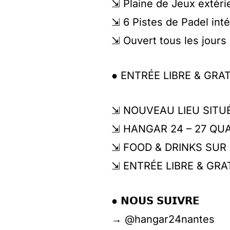
⇲ Plaine de Jeux extéri
⇲ 6 Pistes de Padel inté
⇲ Ouvert tous les jours 
● ENTRÉE LIBRE & GRA
⇲ NOUVEAU LIEU SITUÉ
⇲ HANGAR 24 – 27 QU
⇲ FOOD & DRINKS SUR
⇲ ENTRÉE LIBRE & GRA
● 𝗡𝗢𝗨𝗦 𝗦𝗨𝗜𝗩𝗥𝗘
→ @hangar24nantes