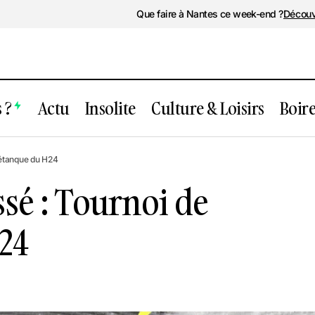
Que faire à Nantes ce week-end ?
Découv
 ?
Actu
Insolite
Culture & Loisirs
Boir
vénement passé : Tournoi de pétanque 
pétanque du H24
sé : Tournoi de
24