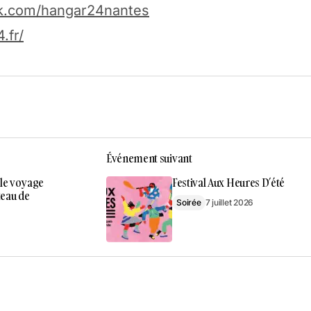
k.com/hangar24nantes
.fr/
Événement suivant
 le voyage
Festival Aux Heures D’été
teau de
Soirée
7 juillet 2026