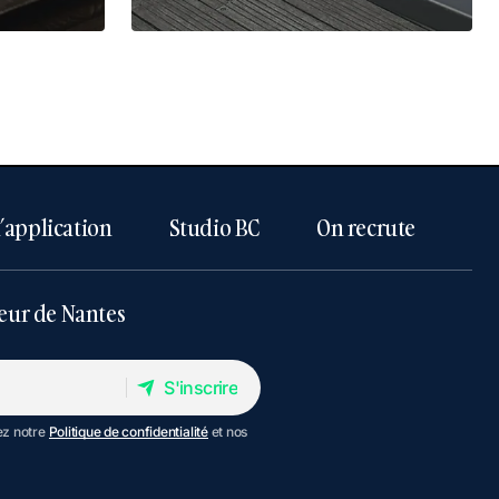
l’application
Studio BC
On recrute
eur de Nantes
S'inscrire
S'inscrire
ez notre
Politique de confidentialité
et nos