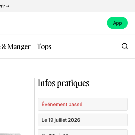
rir ➞
App
App
e & Manger
Tops
du H24
Rendez vous aux Pataugeoires 2026/ 8
édition
Infos pratiques
Événement passé
Le 19 juillet
2026