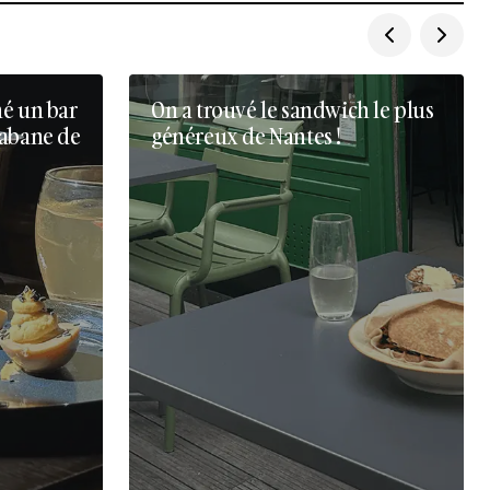
né un bar
On a trouvé le sandwich le plus
cabane de
généreux de Nantes !