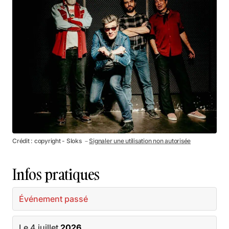
Crédit : copyright - Sloks －
Signaler une utilisation non autorisée
Infos pratiques
Événement passé
Le 4 juillet
2026