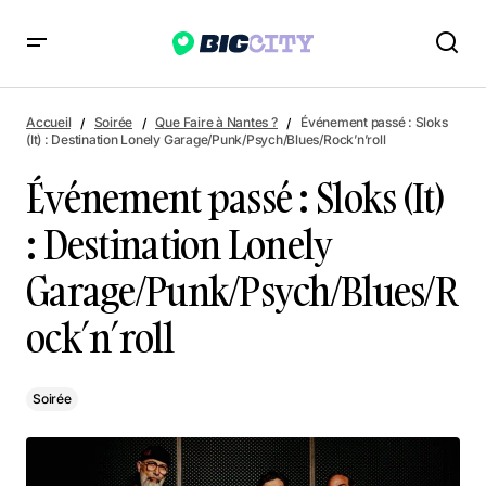
Événement passé : Sloks (It) : Destination Lonely
Garage/Punk/Psych/Blues/Rock’n’roll
Accueil
Soirée
Que Faire à Nantes ?
Événement passé : Sloks
(It) : Destination Lonely Garage/Punk/Psych/Blues/Rock’n’roll
Événement passé : Sloks (It)
: Destination Lonely
Garage/Punk/Psych/Blues/R
ock’n’roll
Soirée