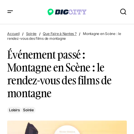
Événement passé : Montagne en Scène : le rendez-vous des
films de montagne
Accueil
Soirée
Que Faire à Nantes ?
Montagne en Scène : le
rendez-vous des films de montagne
Événement passé :
Montagne en Scène : le
rendez-vous des films de
montagne
Loisirs
Soirée