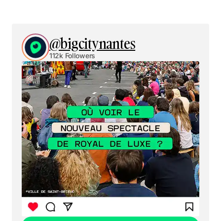
@bigcitynantes
112k Followers