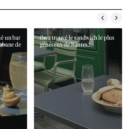
né un bar
On a trouvé le sandwich le plus
cabane de
généreux de Nantes !