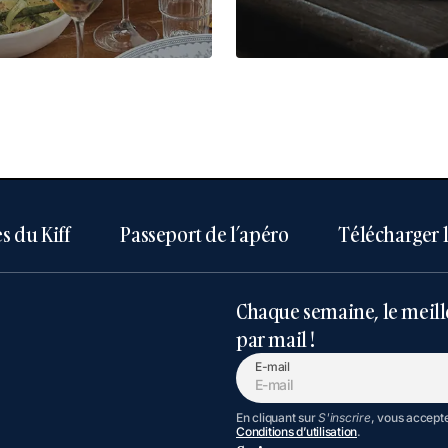
s du Kiff
Passeport de l’apéro
Télécharger 
Chaque semaine, le meill
par mail !
E-mail
En cliquant sur
S'inscrire
, vous accept
Conditions d’utilisation
.