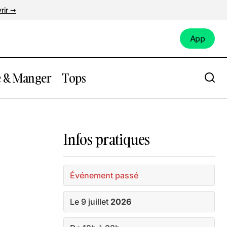
rir ➞
App
App
e & Manger
Tops
dition de
Visite d'Oudon : entre Loire et Histoire
Infos pratiques
Événement passé
Le 9 juillet
2026