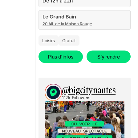
De 12h à 22h
Le Grand Bain
20 All. de la Maison Rouge
Loisirs
Gratuit
Plus d'infos
S'y rendre
@bigcitynantes
112k Followers