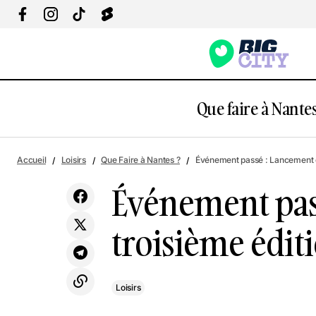
Que faire à Nantes
Événem
Marché estival nocturne de Nantes
Accueil
Loisirs
Que Faire à Nantes ?
Événement passé : Lancement de 
Loisirs
Bain de
Camping
Événement pas
troisième éditi
Loisirs