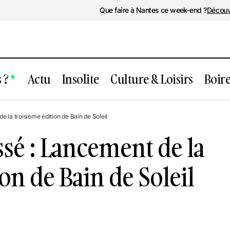
Que faire à Nantes ce week-end ?
Découv
 ?
Actu
Insolite
Culture & Loisirs
Boir
ent passé : Lancement de la troisième é
la troisième édition de Bain de Soleil
 Soleil
sé : Lancement de la
on de Bain de Soleil