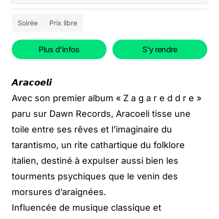
Soirée
Prix libre
Plus d'infos
S'y rendre
𝘼𝙧𝙖𝙘𝙤𝙚𝙡𝙞
Avec son premier album « Z a g a r e d d r e »
paru sur Dawn Records, Aracoeli tisse une
toile entre ses rêves et l’imaginaire du
tarantismo, un rite cathartique du folklore
italien, destiné à expulser aussi bien les
tourments psychiques que le venin des
morsures d’araignées.
Influencée de musique classique et