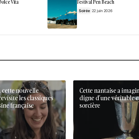
olce Vita
Festival Pen Beach
Soirée
22 juin 2026
, cette nouvelle
Cette nantaise a imagi
revisite les classiques
digne d’une véritable 
sine française
sorcière