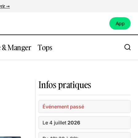
rir ➞
App
App
e & Manger
Tops
ambuse
Marché estival nocturne de Nantes
Camping
Infos pratiques
Événement passé
Le 4 juillet
2026