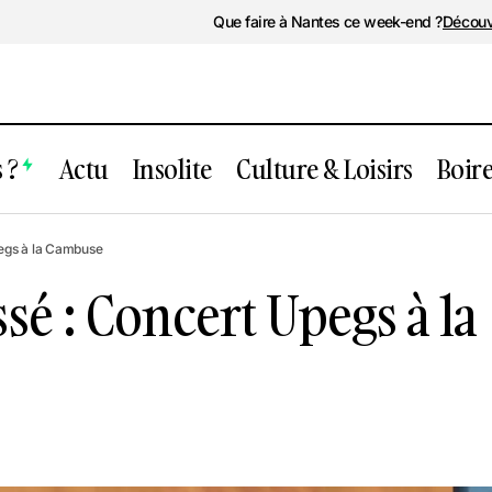
Que faire à Nantes ce week-end ?
Découv
 ?
Actu
Insolite
Culture & Loisirs
Boir
vénement passé : Concert Upegs à la C
egs à la Cambuse
é : Concert Upegs à la