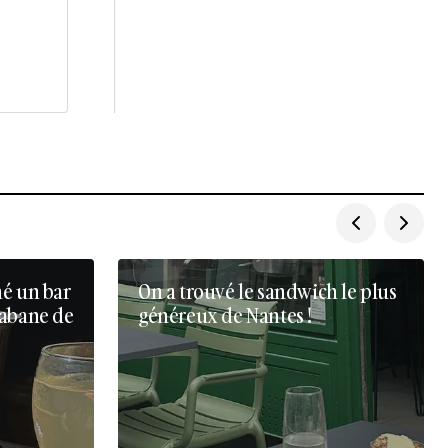
né un bar
On a trouvé le sandwich le plus
cabane de
généreux de Nantes !