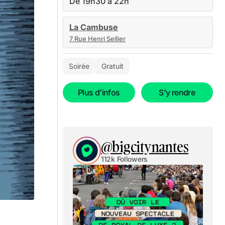
De 19h30 à 22h
La Cambuse
7 Rue Henri Sellier
Soirée
Gratuit
Plus d'infos
S'y rendre
@bigcitynantes
112k Followers