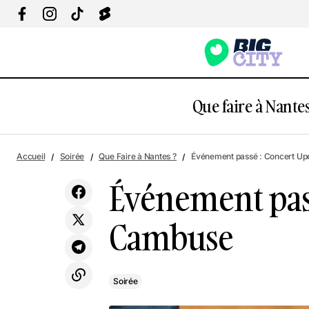
Que faire à Nantes
É
Exposition LEGO
Soirée
Accueil
Soirée
Que Faire à Nantes ?
Événement passé : Concert Up
Événement pass
Cambuse
Soirée