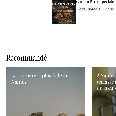
Garden Party spéciale D
Food
Soirée
18 juin 2026
Recommandé
La croisière la plus folle de
À Nantes
Nantes
terrasse 
de la cui