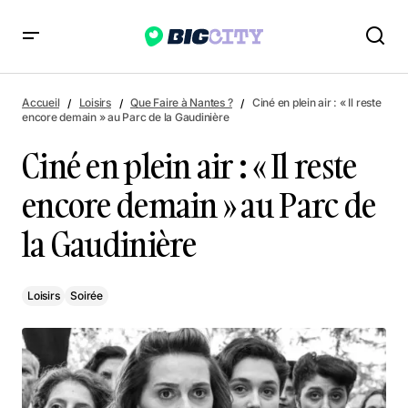
Ciné en plein air : « Il reste encore demain » au Parc de la
Gaudinière
Accueil
Loisirs
Que Faire à Nantes ?
Ciné en plein air : « Il reste
encore demain » au Parc de la Gaudinière
Ciné en plein air : « Il reste
encore demain » au Parc de
la Gaudinière
Loisirs
Soirée