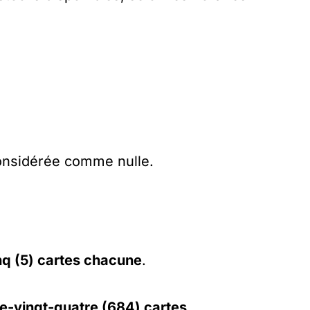
considérée comme nulle.
nq (5) cartes chacune
.
re-vingt-quatre (684) cartes