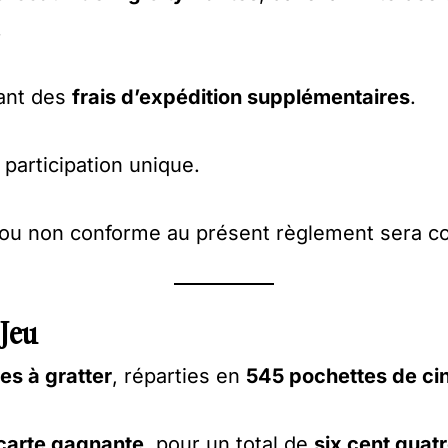
.
ant des
frais d’expédition supplémentaires
.
articipation unique.
e ou non conforme au présent règlement sera 
 Jeu
es à gratter
, réparties en
545 pochettes de ci
 carte gagnante
, pour un total de
six cent quat