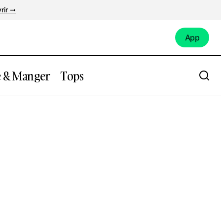
rir ➞
App
App
e & Manger
Tops