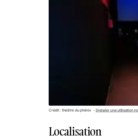
Crédit : théâtre du phénix －
Signaler une utilisation n
Localisation