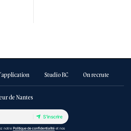
l’application
Studio BC
On recrute
eur de Nantes
S'inscrire
S'inscrire
ez notre
Politique de confidentialité
et nos