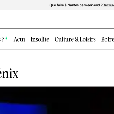
Que faire à Nantes ce week-end ?
Découv
 ?
Actu
Insolite
Culture & Loisirs
Boir
Théâtre du Phénix
énix