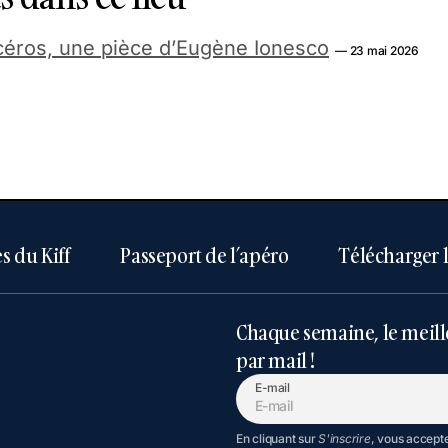
éros, une pièce d’Eugène Ionesco
— 23 mai 2026
s du Kiff
Passeport de l’apéro
Télécharger 
Chaque semaine, le meill
par mail !
E-mail
En cliquant sur
S'inscrire
, vous accept