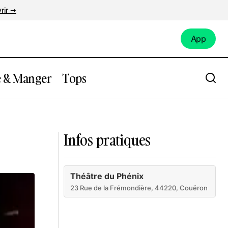
rir ➞
App
App
e & Manger
Tops
Union Sportive Aubinoise
Infos pratiques
Théâtre du Phénix
23 Rue de la Frémondière, 44220, Couëron