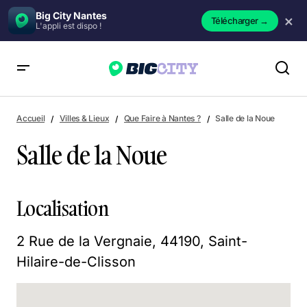
Big City Nantes
×
Télécharger
→
L'appli est dispo !
Salle de la Noue
Accueil
Villes & Lieux
Que Faire à Nantes ?
Salle de la Noue
Salle de la Noue
Localisation
2 Rue de la Vergnaie, 44190, Saint-
Hilaire-de-Clisson