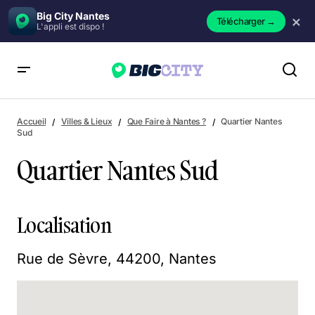
Big City Nantes
×
Télécharger
→
L'appli est dispo !
Quartier Nantes Sud
Accueil
Villes & Lieux
Que Faire à Nantes ?
Quartier Nantes
Sud
Quartier Nantes Sud
Localisation
Rue de Sèvre, 44200, Nantes