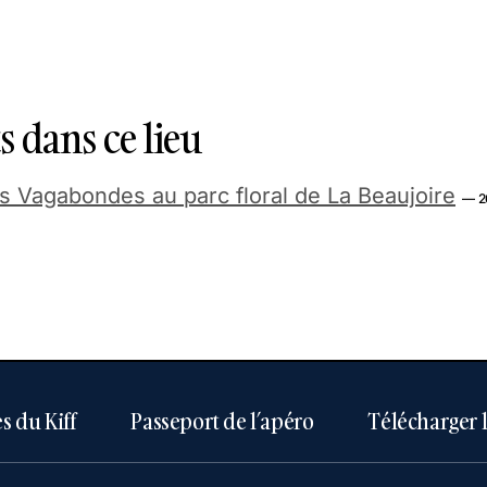
 dans ce lieu
 Vagabondes au parc floral de La Beaujoire
— 2
s du Kiff
Passeport de l’apéro
Télécharger 