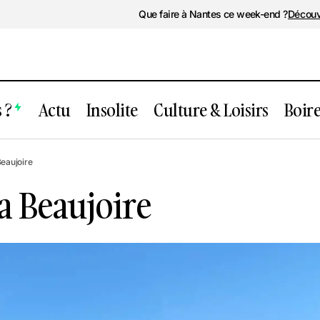
Que faire à Nantes ce week-end ?
Découv
 ?
Actu
Insolite
Culture & Loisirs
Boir
Parc Floral de la Beaujoire
Beaujoire
la Beaujoire