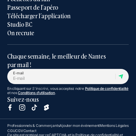
Passeport de l’apéro
Télécharger l’application
Studio BC
On recrute
Chaque semaine, le meilleur de Nantes
par mail !
E-mail
En cliquant sur
S'inscrire
, vous acceptez notre
Politique de confidentialité
et nos
Conditions d’utilisation
.
Suivez-nous
Professionnels & Commerçants
Ajouter mon événement
Mentions Légales
CGU
CGV
Contact
Ce site est protégé par reCAPTCHA et la
Politique de confidentialité
et