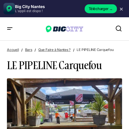
Big City Nantes
×
Télécharger
→
L'appli est dispo !
LE PIPELINE Carquefou
Accueil
Bars
Que Faire à Nantes ?
LE PIPELINE Carquefou
LE PIPELINE Carquefou