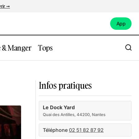
rir ➞
App
App
e & Manger
Tops
Barons Perchés
Infos pratiques
Le Dock Yard
Quai des Antilles, 44200, Nantes
Téléphone
02 51 82 87 92