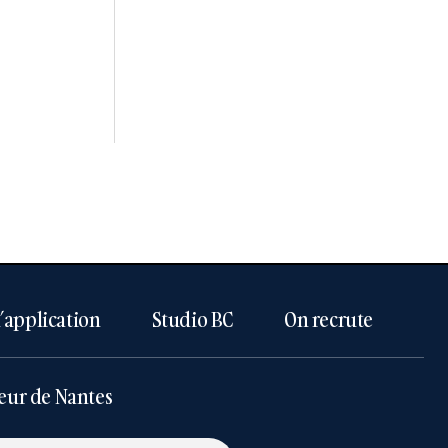
l’application
Studio BC
On recrute
eur de Nantes