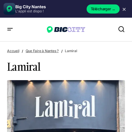
Big City Nantes
×
Télécharger
→
L'appli est dispo !
Lamiral
Accueil
Que Faire à Nantes ?
Lamiral
Lamiral