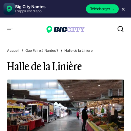
Big City Nantes
×
Télécharger
→
L'appli est dispo !
Halle de la Linière
Accueil
Que Faire à Nantes ?
Halle de la Linière
Halle de la Linière