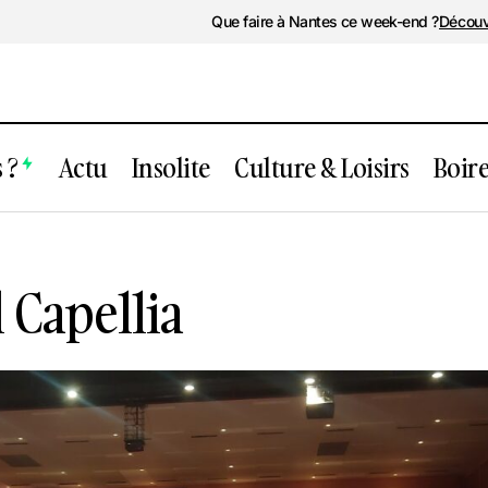
Que faire à Nantes ce week-end ?
Découv
 ?
Actu
Insolite
Culture & Loisirs
Boir
Espace culturel Capellia
 Capellia