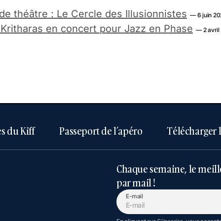
e théâtre : Le Cercle des Illusionnistes
— 6 juin 2
Kritharas en concert pour Jazz en Phase
— 2 avri
s du Kiff
Passeport de l’apéro
Télécharger 
Chaque semaine, le meill
par mail !
E-mail