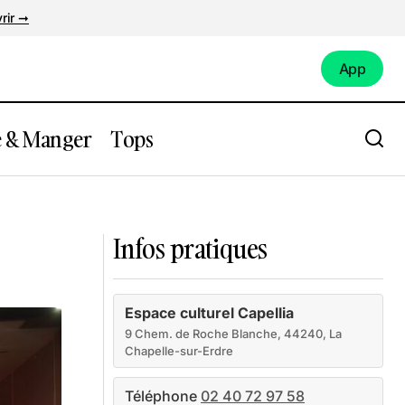
rir ➞
App
App
e & Manger
Tops
Parc de Procé
Infos pratiques
Espace culturel Capellia
9 Chem. de Roche Blanche, 44240, La
Chapelle-sur-Erdre
Téléphone
02 40 72 97 58