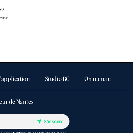
026
l 2026
l’application
Studio BC
On recrute
eur de Nantes
S'inscrire
S'inscrire