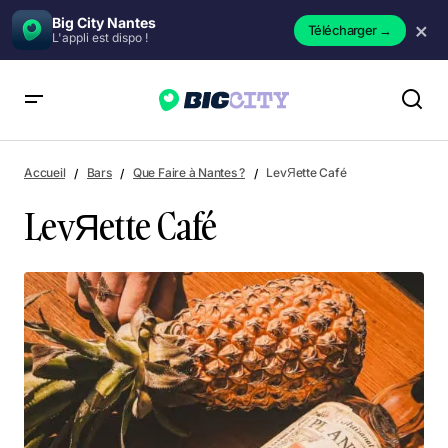
Big City Nantes
×
Télécharger
→
L'appli est dispo !
LevЯette Café
Accueil
Bars
Que Faire à Nantes ?
LevЯette Café
LevЯette Café