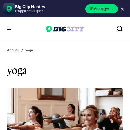
Big City Nantes
×
Télécharger
→
L'appli est dispo !
Accueil
yoga
yoga