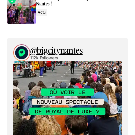
Nantes !
Actu
@bigcitynantes
112k Followers