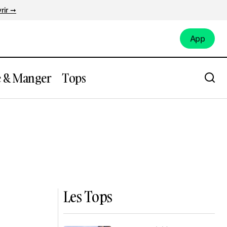
rir ➞
App
App
e & Manger
Tops
Les Tops