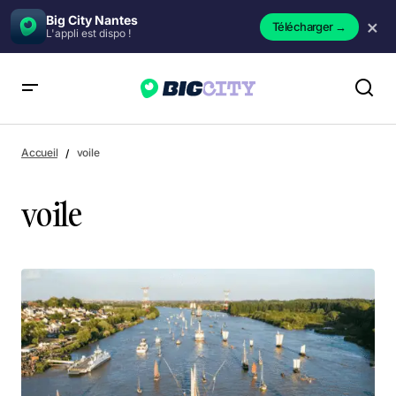
Big City Nantes
×
Télécharger
→
L'appli est dispo !
Accueil
voile
voile