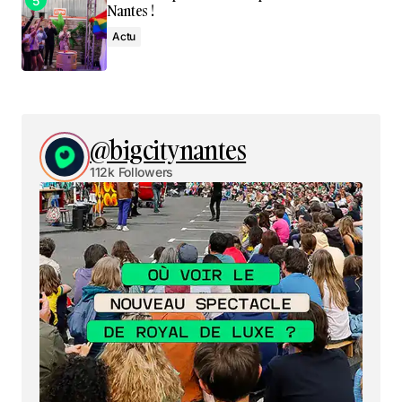
Nantes !
Actu
@bigcitynantes
112k Followers