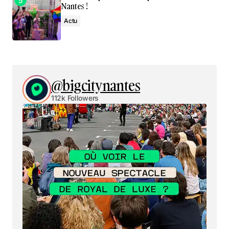
Nantes !
Actu
@bigcitynantes
112k Followers