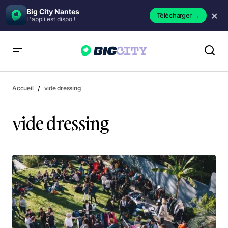
Big City Nantes
×
Télécharger
→
L'appli est dispo !
Accueil
vide dressing
vide dressing