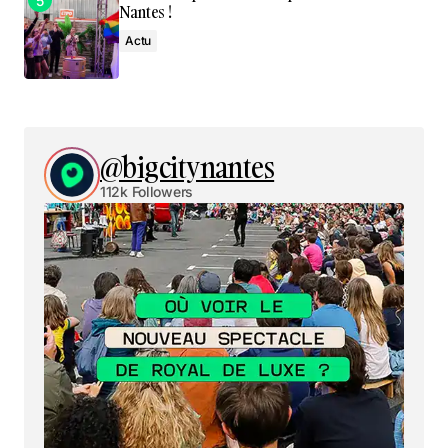
Nantes !
Actu
@bigcitynantes
112k Followers