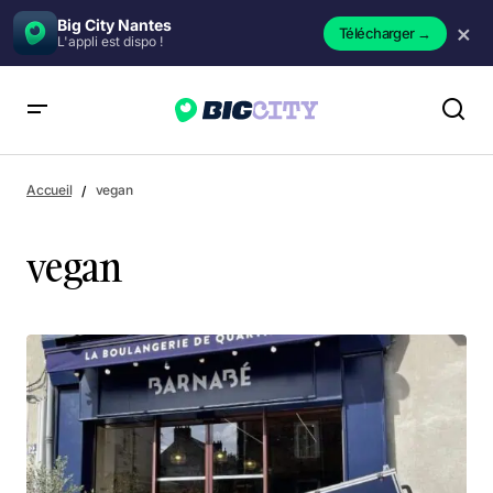
Big City Nantes
×
Télécharger
→
L'appli est dispo !
Accueil
vegan
vegan