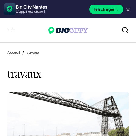
Big City Nantes
×
Télécharger
→
L'appli est dispo !
Accueil
travaux
travaux