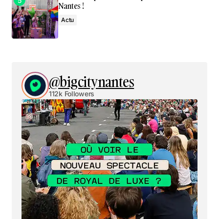
Nantes !
Actu
@bigcitynantes
112k Followers