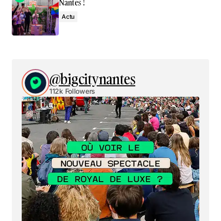
Nantes !
Actu
@bigcitynantes
112k Followers