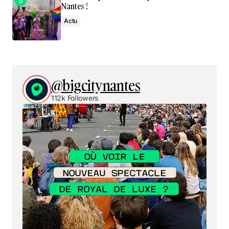
Nantes !
Actu
@bigcitynantes
112k Followers