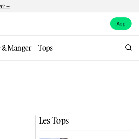
rir ➞
App
App
e & Manger
Tops
Les Tops