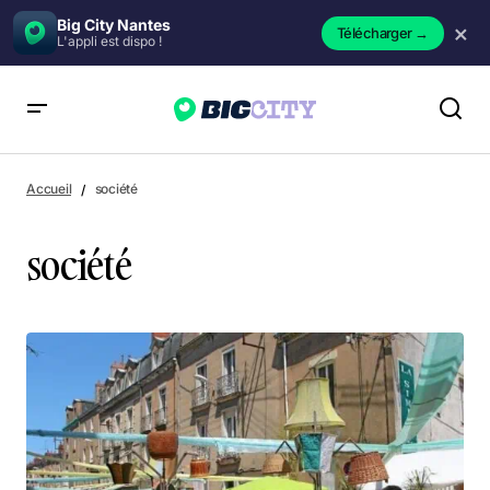
Big City Nantes
×
Télécharger
→
L'appli est dispo !
Accueil
société
société