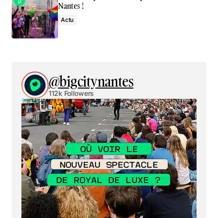
Nantes !
Actu
@bigcitynantes
112k Followers