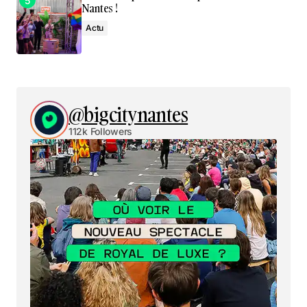
Nantes !
Actu
@bigcitynantes
112k Followers