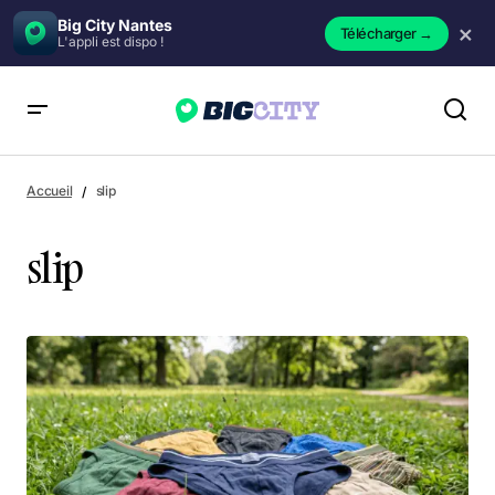
Big City Nantes
×
Télécharger
→
L'appli est dispo !
Accueil
slip
slip