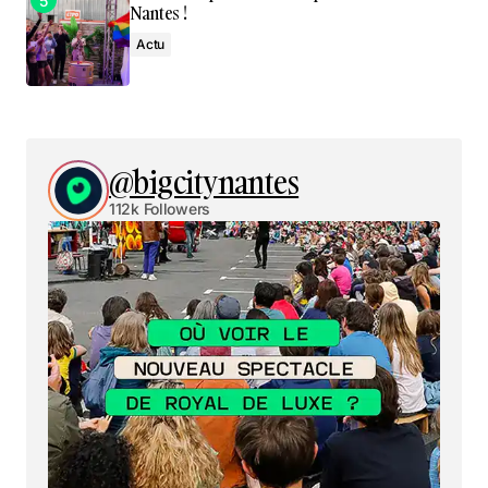
Nantes !
Actu
@bigcitynantes
112k Followers