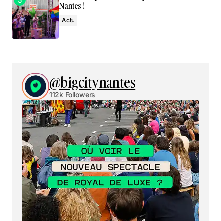
Nantes !
Actu
@bigcitynantes
112k Followers