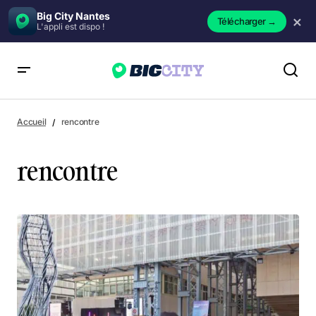
Big City Nantes
×
Télécharger
→
L'appli est dispo !
Accueil
rencontre
rencontre