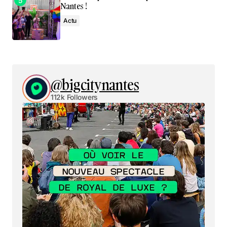
Nantes !
Actu
@bigcitynantes
112k Followers