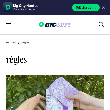
Big City Nantes
×
Télécharger
→
L'appli est dispo !
Accueil
règles
règles