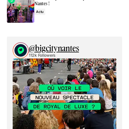
Nantes !
Actu
@bigcitynantes
112k Followers