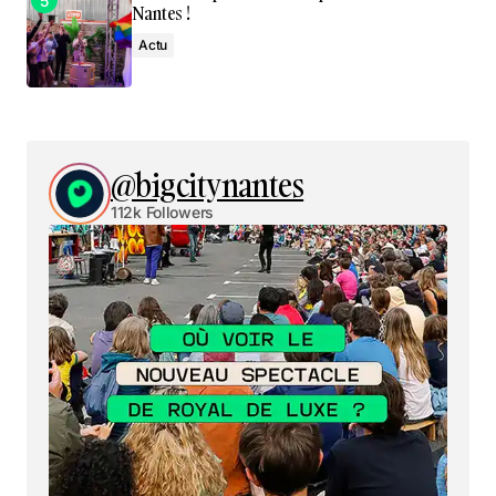
Nantes !
Actu
@bigcitynantes
112k Followers