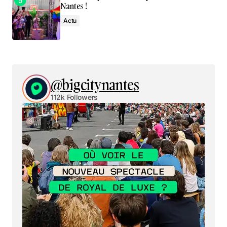
Nantes !
Actu
@bigcitynantes
112k Followers