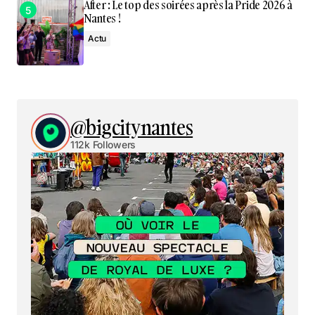
After : Le top des soirées après la Pride 2026 à
Nantes !
Actu
@bigcitynantes
112k Followers