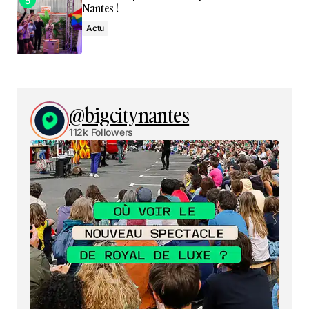
Nantes !
Actu
@bigcitynantes
112k Followers