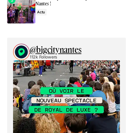
Nantes !
Actu
@bigcitynantes
112k Followers