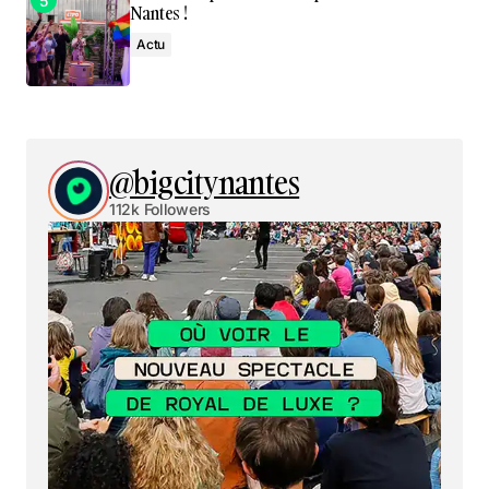
Nantes !
Actu
@bigcitynantes
112k Followers