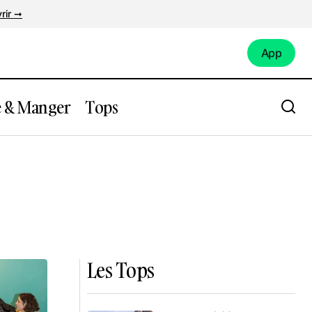
rir ➞
App
App
e & Manger
Tops
Les Tops