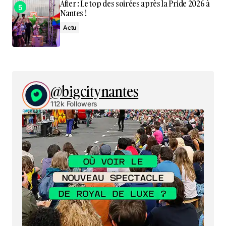
After : Le top des soirées après la Pride 2026 à
Nantes !
Actu
@bigcitynantes
112k Followers