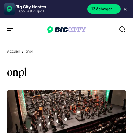
Big City Nantes
×
Télécharger
→
L'appli est dispo !
Accueil
onpl
onpl