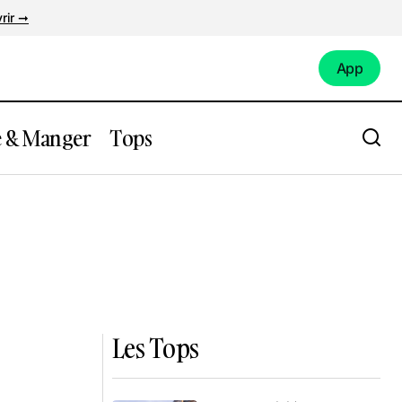
rir ➞
App
App
e & Manger
Tops
Les Tops