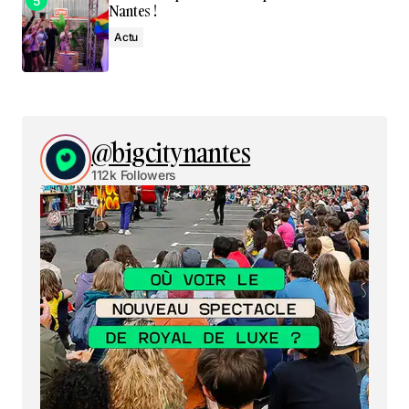
Nantes !
Actu
@bigcitynantes
112k Followers