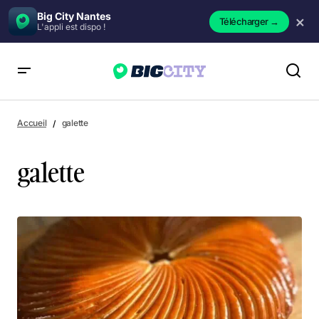
Big City Nantes
×
Télécharger
→
L'appli est dispo !
Accueil
galette
galette