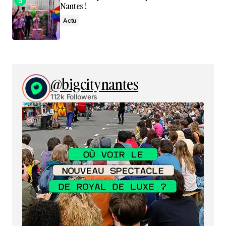
Nantes !
Actu
@bigcitynantes
112k Followers