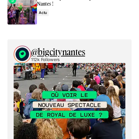
Nantes !
Actu
@bigcitynantes
112k Followers