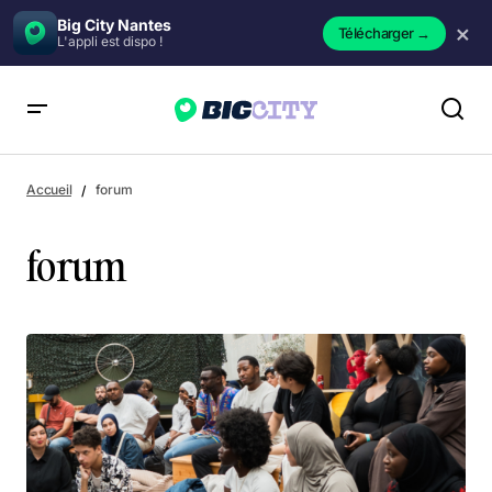
Big City Nantes
×
Télécharger
→
L'appli est dispo !
Accueil
forum
forum