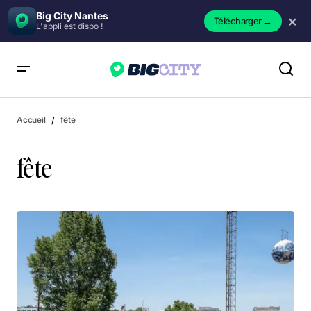
Big City Nantes
×
Télécharger
→
L'appli est dispo !
Accueil
fête
fête